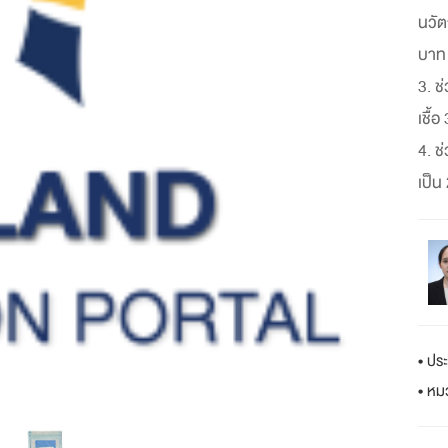
นวัต
บาท
3. ช
เชื้
4. ช
เป็น
• ปร
• หม