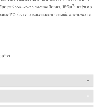
ดุสังเคราะห์ non-woven material มีคุณสมบัติกันน้ำ และง่ายต่อ
อบแก๊ส EO ซึ่งจะเข้ามาช่วยลดอัตราการติดเชื้อของสายฟอกไต
องค์กร
+
+