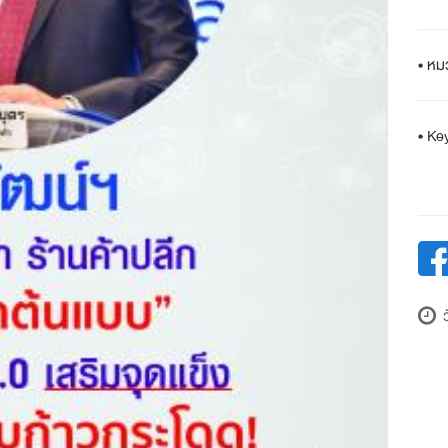
• หม
• Ke
ว