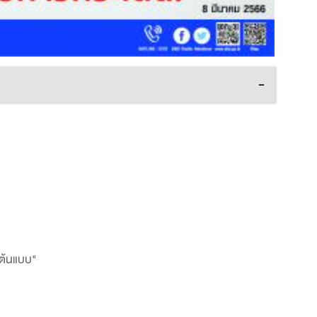
-
าต้นแบบ"